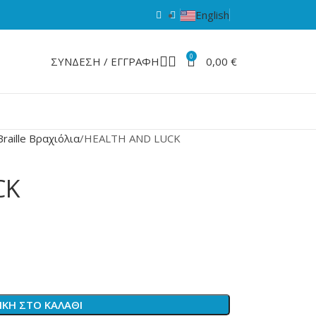
English
0
ΣΎΝΔΕΣΗ / ΕΓΓΡΑΦΉ
0,00
€
Braille Βραχιόλια
HEALTH AND LUCK
CK
ΚΗ ΣΤΟ ΚΑΛΆΘΙ