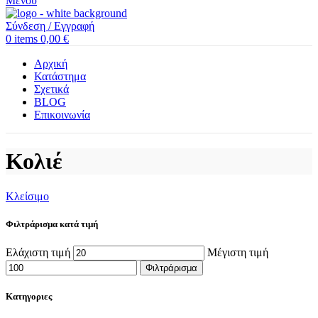
Μενού
Σύνδεση / Εγγραφή
0
items
0,00
€
Αρχική
Κατάστημα
Σχετικά
BLOG
Επικοινωνία
Κολιέ
Κλείσιμο
Φιλτράρισμα κατά τιμή
Ελάχιστη τιμή
Μέγιστη τιμή
Φιλτράρισμα
Κατηγοριες