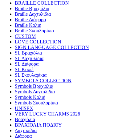
BRAILLE COLLECTION
Braille Βραχιόλια
Braille Δαχτυλίδια
Braille Διάφορα
Braille Κολιέ
Braille Σκουλαρίκια
CUSTOM
LOVE COLLECTION
SIGN LANGUAGE COLLECTION
SL Βραχιόλια
SL Δαχτυλίδια
SL Διάφορα
SL Κολιέ
SL Σκουλαρίκια
SYMBOLS COLLECTION
Symbols Βραχιόλια
Symbols Δαχτυλίδια
Symbols Κολιέ
Symbols Σκουλαρίκια
UNISEX
VERY LUCKY CHARMS 2026
Βραχιόλια
ΒΡΑΧΙΟΛΙΑ ΠΟΔΙΟΥ
Δαχτυλίδια
Διάφορα